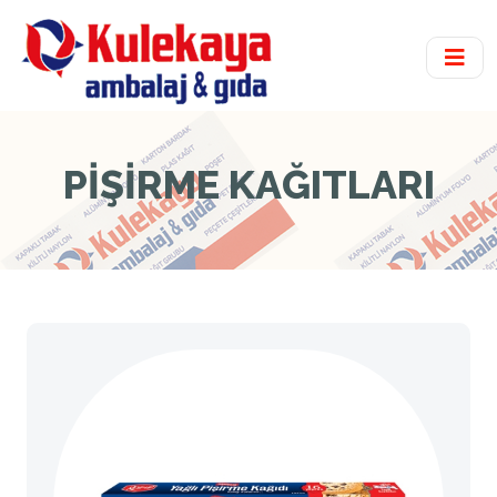
PİŞİRME KAĞITLARI