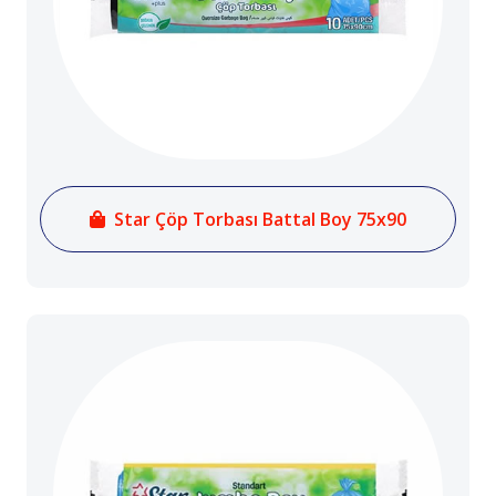
Star Çöp Torbası Battal Boy 75x90