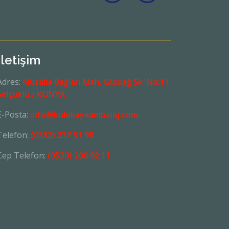
İletişim
Adres:
Musalla Bağları Mah. Güldağ Sk. No:11
Selçuklu / KONYA
E-Posta:
info@kulekayaambalaj.com
Telefon:
(0332) 237 51 98
Cep Telefon:
(0530) 200 92 11