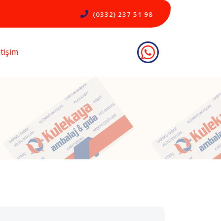
(0332) 237 51 98
etişim