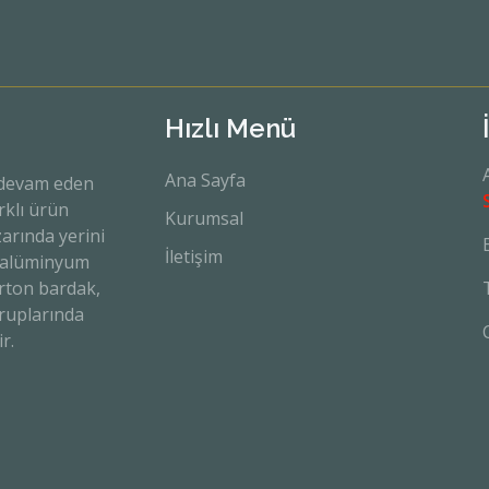
Hızlı Menü
Ana Sayfa
 devam eden
rklı ürün
Kurumsal
arında yerini
İletişim
r, alüminyum
karton bardak,
gruplarında
r.